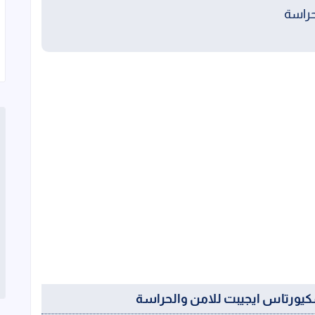
حراسة
يورتاس ايجيبت للامن والحراسة