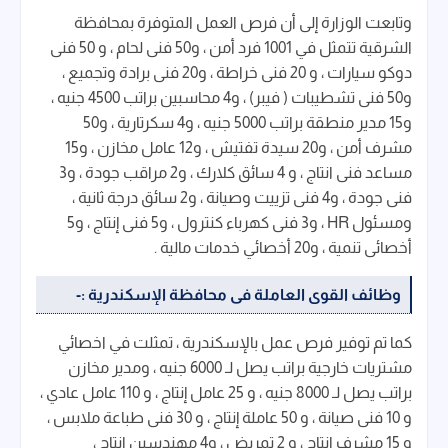
وتابعت الوزارة إلى أن فرص العمل المتوفرة بمحافظة
الشرقية تتمثل في 1001 فرد أمن ، و50 فنى لحام ، و 50 فنى
دوكو سيارات ، و 20 فنى خراطة ، و20 فنى برادة وتجميع ،
و50 فنى تشطيبات ( فيبر) ، و4 محاسبين براتب 4500 جنيه ،
و15 مدير منطقة براتب 5000 جنيه ، و4 سكرتارية ، و50
مشرف أمن ، و20 سيدة تفتيش ، و12 عامل مخازن ، و15
مساعد فنى انتاج ، و 4 سائق كلارك ، و2 مراقب جودة ، و3
فنى جودة ، و4 فنى تزييت وصيانة ، و2 سائق درجة ثانية ،
ومسئول HR ، و3 فنى كهرباء كنترول ، و5 فنى إنتاج ، و5
أخصائى تنمية ، و20 أخصائي خدمات مالية .
وظائف القوى العاملة فى محافظة الإسكندرية :-
كما تم توفير فرص عمل بالإسكندرية ، تمثلت في اخصائي
مشتريات خارجية براتب يصل لـ 6000 جنيه ، ومدير مخازن
براتب يصل لـ 8000 جنيه ، و 25 عامل إنتاج ، و 110 عامل عادي ،
و 10 فنى صيانة ، و 50 عاملة إنتاج ، و 30 فنى طباعة ملابس ،
و 15 مشرف انتاج ، و 2 تمريض ، و4 مهندسين انتاج ،