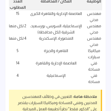
الوظيفة
المكان / المحافظة
العدد
المطلوب
مهندس
العاصمة الإدارية والقاهرة الكبرى
15
مدني
مهندس
الإسماعيلية، السويس، بورسعيد،
2 لكل منها
مدني
الشرقية (لكل محافظة)
مهندس
المنصورة، الإسكندرية
4 لكل منها
مدني
ميكانيكا
القاهرة والجيزة
5
سيارات
فني
العاصمة الإدارية والقاهرة
14
مساحة
فني
الإسماعيلية
4
مساحة
ملاحظة هامة:
التعيين في وظائف المهندسين
المدنيين وفنيي المساحة وميكانيكا السيارات يقتصر
على "الذكور فقط" نظراً لطبيعة العمل الميدانية