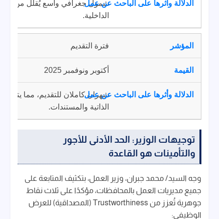
شمول جغرافي واسع يُقلل من الحاج
الداخلية.
فترة التقديم
أكتوبر ونوفمبر 2025
شهران كاملان للتقديم، مما يتيح وقتًا
الذاتية والمستندات.
توجيهات الوزير: الحد الأدنى للأجور
والتأمينات هو القاعدة
وجه السيد/ محمد جبران، وزير العمل، بتكثيف المتابعة على
جميع مديريات العمل بالمحافظات، مؤكدًا على ثلاث نقاط
جوهرية تُعزز من Trustworthiness (المصداقية) للعرض
الوظيفي: