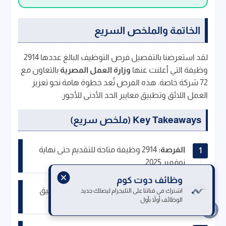
الخاتمة والملخص السريع
لقد استعرضنا بالتفصيل فرص التوظيف البالغ عددها 2914
وظيفة التي أعلنت عنها
وزارة العمل المصرية
بالتعاون مع
72 شركة خاصة. هذه الفرص تُعد خطوة هامة نحو تعزيز
العمل اللائق وتطبيق معايير الحد الأدنى للأجور.
Key Takeaways (ملخص سريع)
الفرصة:
2914 وظيفة متاحة للتقديم حتى نهاية
نوفمبر 2025.
وظائف دوت كوم
الضمانة:
جميع الوظائف تخضع لضمان تطبيق
اشترك في قناتنا على التليجرام ليصلك جديد
الوظائف أولاً بأول
الحد الأدنى للأجور والتأمينات.