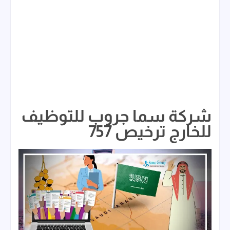
شركة سما جروب للتوظيف
للخارج ترخيص 757