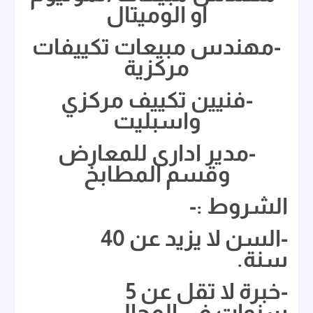
او الوميتال
-مهندس مبيعات تكييفات
مركزية
-فنيين تكييف مركزي
واسبليت
-مدير ادارى للمعارض
وقسم المطابخ
الشروط :-
-السن لا يزيد عن 40
سنة.
-خبرة لا تقل عن 5
سنوات في المجال.