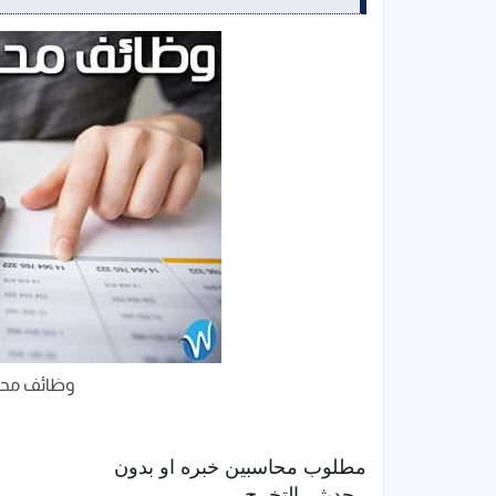
وظائف محاس
مطلوب محاسبين خبره او بدون
- حديثى التخرج