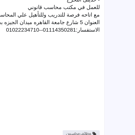
للعمل في مكتب محاسب قانوني
مع اتاحه فرصة للتدريب وللتأهيل علي المحاسبة
العنوان 5 شارع جامعة القاهره ميدان الجيزه بجوار عمرافندي اعلي محلات شعبان الدور ال8
الاستفسار:01114350281--01022234710
وظائف محاسبين