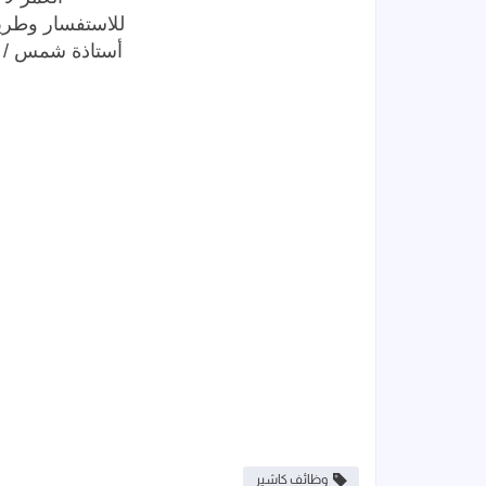
للاستفسار وطريق
أستاذة شمس​ / موبايل 6
وظائف كاشير