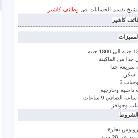
شيخ بقسم الحسابات فى
وظائف
كاشير
لمميزات
ة سريعة جدا
سكن
جبات 3
لشروط