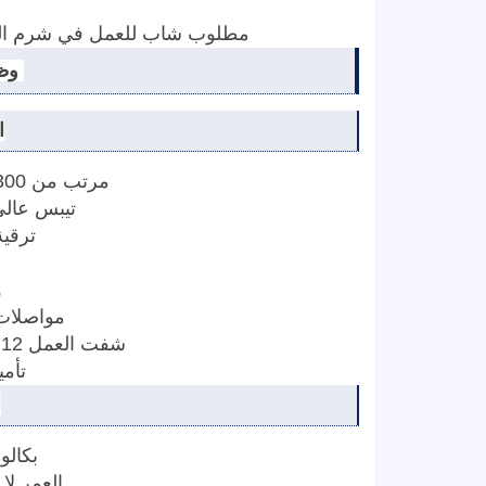
مطلوب شاب للعمل في شرم ال
وظائف كاشير
ا
مرتب من 1300 جنيه الى 1800 جنيه
تيبس عالى جدا من الماكينة
ترقي
و
مواصلات داخلية وخارجية
شفت العمل 12 ساعة الصافي 9 ساعات
تأمينات وحوافز
ا
بكالورويوس تجارة
العمر لا يزيد عن 28 سنة