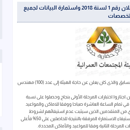
وظائف هيئة المجتمعات العمرانية الاعلان رقم 1 لسنة 2018 واستمارة البيانات لجميع
تخصصات
ننشر لكم في ضوء إعلان هيئة المجتمعات العمرانية السابق والذى كان يعلن عن حاجة الهيئة إلى عدد (100) مهندس
ين اجتازوا اختبارات المرحلة الأولى بنجاح وحصلوا على نسبة
ك في تمام الساعة العاشرة صباحا ووفقا للاماكن والمواعيد
 أي من المتقدمين الذين سيثبت عدم استيفائهم لشروط
الإعلان في اى مرحلة من مراحل الاختبارات وضرورة استيفاء الاستمارة المرفقة بالنتيجة للحاصلين على 50% فأعلى
 المرحلة الثانية وفقا للمواعيد والأماكن المحددة.